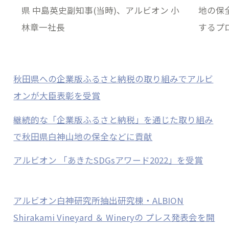
県 中島英史副知事(当時)、アルビオン 小
地の保
林章一社長
するプ
秋田県への企業版ふるさと納税の取り組みでアルビ
オンが大臣表彰を受賞
継続的な「企業版ふるさと納税」を通じた取り組み
で秋田県白神山地の保全などに貢献
アルビオン 「あきたSDGsアワード2022」を受賞
アルビオン白神研究所抽出研究棟・ALBION
Shirakami Vineyard ＆ Wineryの プレス発表会を開