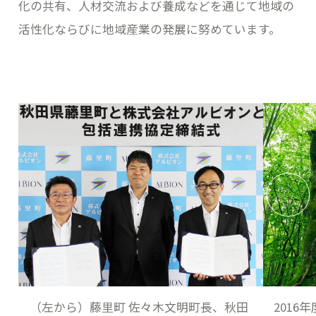
化の共有、人材交流および養成などを通じて地域の
活性化ならびに地域産業の発展に努めています。
（左から）藤里町 佐々木文明町長、秋田
201